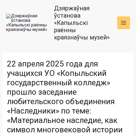
Перейти
Навигация
MAI
Дзяржаўная
к
по
ўстанова
MEN
содержимому
записям
«Капыльскі
раённы
краязнаўчы музей»
22 апреля 2025 года для
учащихся УО «Копыльский
государственный колледж»
прошло заседание
любительского объединения
«Наследники» по теме:
«Материальное наследие, как
символ многовековой истории