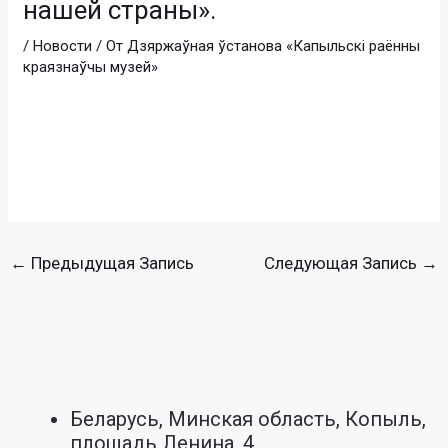
нашей страны».
/
Новости
/ От
Дзяржаўная ўстанова «Капыльскі раённы
краязнаўчы музей»
←
Предыдущая Запись
Следующая Запись
→
Беларусь, Минская область, Копыль,
площадь Ленина, 4