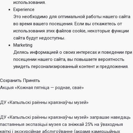
использования.
Experience
Это необходимо для оптимальной работы нашего сайта
во время вашего посещения. Если вы откажетесь от
использования этих файлов cookie, некоторые функции
сайта будут недоступны.
Marketing
Делясь информацией о своих интересах и поведении при
посещении нашего сайта, вы повышаете вероятность
увидеть персонализированный контент и предложения.
Сохранить
Принять
Акцыя «Кожная пятніца — роднае, сваё»
ДУ «Капыльскі раённы краязнаўчы музей»
ДУ «Капыльскі раённы краязнаўчы музей» запрашае наведаць
пастаянныя экспазіцыі музея са зніжкай 25% на ўваходныя
квіткі і экскурсійнае абслугоўванне (акрамя камерцыйных