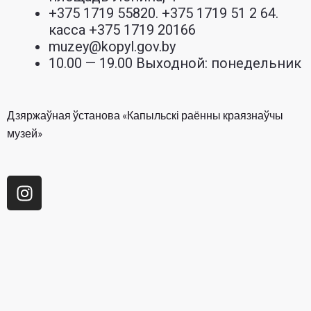
+375 1719 55820. +375 1719 51 2 64.
касса +375 1719 20166
muzey@kopyl.gov.by
10.00 — 19.00 Выходной: понедельник
Дзяржаўная ўстанова «Капыльскі раённы краязнаўчы
музей»
I
n
s
t
a
g
r
a