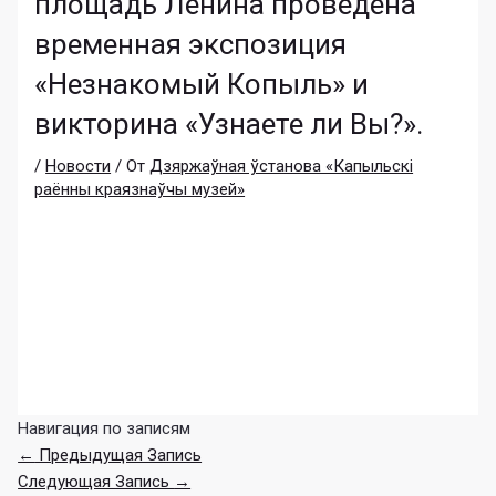
площадь Ленина проведена
временная экспозиция
«Незнакомый Копыль» и
викторина «Узнаете ли Вы?».
/
Новости
/ От
Дзяржаўная ўстанова «Капыльскі
раённы краязнаўчы музей»
Навигация по записям
←
Предыдущая Запись
Следующая Запись
→