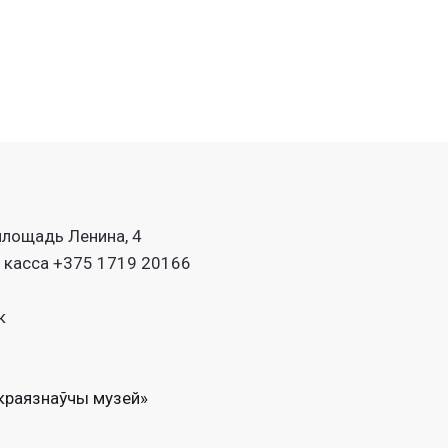
площадь Ленина, 4
. касса +375 1719 20166
к
краязнаўчы музей»