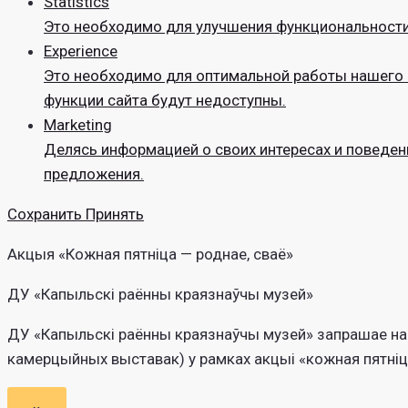
Statistics
Это необходимо для улучшения функциональности 
Experience
Это необходимо для оптимальной работы нашего с
функции сайта будут недоступны.
Marketing
Делясь информацией о своих интересах и поведен
предложения.
Сохранить
Принять
Акцыя «Кожная пятніца — роднае, сваё»
ДУ «Капыльскі раённы краязнаўчы музей»
ДУ «Капыльскі раённы краязнаўчы музей» запрашае наве
камерцыйных выставак) у рамках акцыі «кожная пятніца