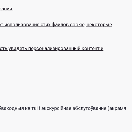
вания.
т использования этих файлов cookie, некоторые
сть увидеть персонализированный контент и
аходныя квіткі і экскурсійнае абслугоўванне (акрамя