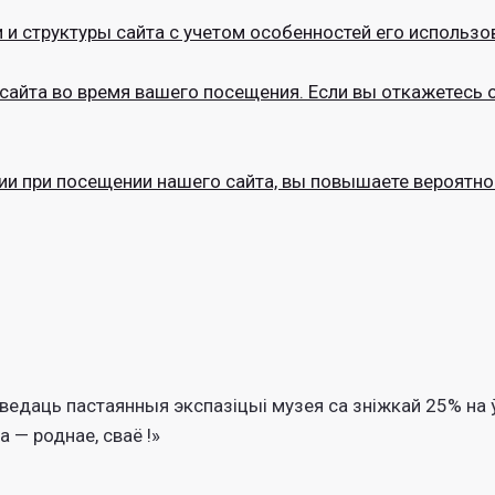
и структуры сайта с учетом особенностей его использо
айта во время вашего посещения. Если вы откажетесь о
ии при посещении нашего сайта, вы повышаете вероятно
даць пастаянныя экспазіцыі музея са зніжкай 25% на ўв
 — роднае, сваё !»