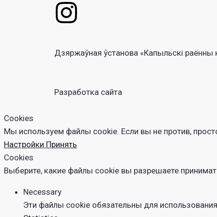
I
n
s
Дзяржаўная ўстанова «Капыльскі раённы 
t
Разработка сайта
a
Cookies
g
Мы используем файлы cookie. Если вы не против, прост
Настройки
Принять
r
Cookies
Выберите, какие файлы cookie вы разрешаете принимать
a
Necessary
m
Эти файлы cookie обязательны для использования