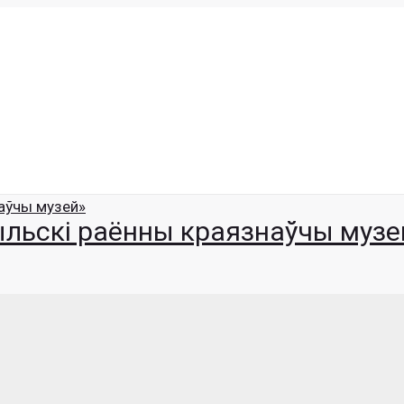
льскі раённы краязнаўчы музе