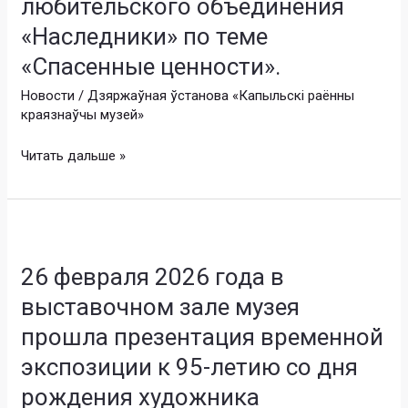
любительского объединения
заседание
любительского
«Наследники» по теме
объединения
«Спасенные ценности».
«Наследники»
Новости
/
Дзяржаўная ўстанова «Капыльскі раённы
по
краязнаўчы музей»
теме
«Спасенные
Читать дальше »
ценности».
26
февраля
26 февраля 2026 года в
2026
года
выставочном зале музея
в
прошла презентация временной
выставочном
зале
экспозиции к 95-летию со дня
музея
рождения художника
прошла