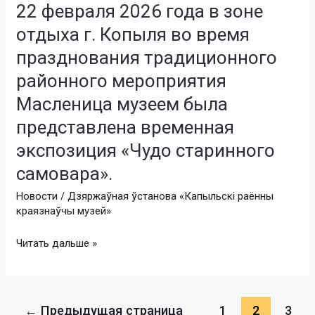
№
22 февраля 2026 года в зоне
2026
2
года
отдыха г. Копыля во время
г.
в
празднования традиционного
Копыля
зоне
имени
отдыха
районного мероприятия
Тишки
г.
Масленица музеем была
Гартного»
Копыля
представлена временная
проведена
во
экскурсия
время
экспозиция «Чудо старинного
«Археологическая
празднования
самовара».
история
традиционного
Копыльщины».
районного
Новости
/
Дзяржаўная ўстанова «Капыльскі раённы
краязнаўчы музей»
мероприятия
Масленица
Читать дальше »
музеем
была
представлена
временная
←
Предыдущая страница
1
2
3
экспозиция