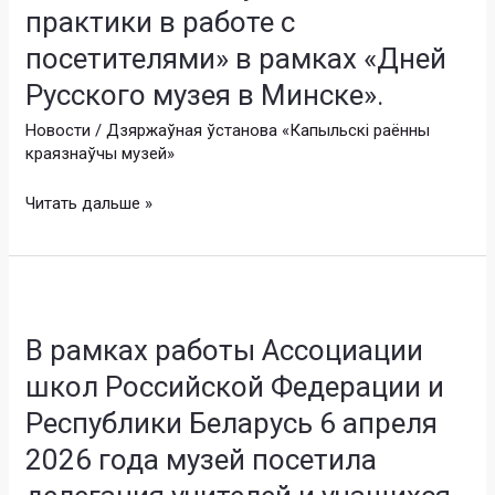
участие
практики в работе с
в
посетителями» в рамках «Дней
практическом
Русского музея в Минске».
семинаре
Русского
Новости
/
Дзяржаўная ўстанова «Капыльскі раённы
музея
краязнаўчы музей»
«Современные
тенденции
Читать дальше »
и
актуальные
практики
В
в
рамках
работе
В рамках работы Ассоциации
работы
с
Ассоциации
школ Российской Федерации и
посетителями»
школ
в
Республики Беларусь 6 апреля
Российской
рамках
Федерации
2026 года музей посетила
«Дней
и
Русского