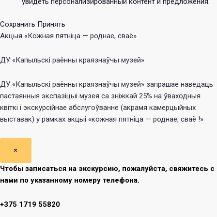
увидеть персонализированный контент и предложения.
Сохранить
Принять
Акцыя «Кожная пятніца — роднае, сваё»
ДУ «Капыльскі раённы краязнаўчы музей»
ДУ «Капыльскі раённы краязнаўчы музей» запрашае наведаць
пастаянныя экспазіцыі музея са зніжкай 25% на ўваходныя
квіткі і экскурсійнае абслугоўванне (акрамя камерцыйных
выставак) у рамках акцыі «кожная пятніца — роднае, сваё !»
×
Чтобы записаться на экскурсию, пожалуйста, свяжитесь с
нами по указанному номеру телефона.
+375 1719 55820