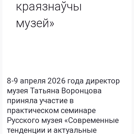
краязнаўчы
музей»
8-
9
8-9 апреля 2026 года директор
апреля
2026
музея Татьяна Воронцова
года
приняла участие в
директор
музея
практическом семинаре
Татьяна
Русского музея «Современные
Воронцова
тенденции и актуальные
приняла