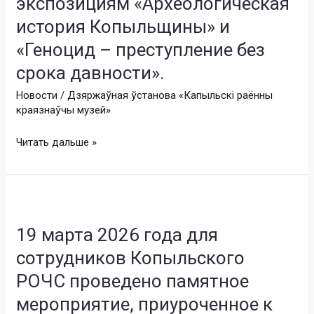
экспозициям «Археологическая
Республики
история Копыльщины» и
Беларусь
«Геноцид – преступление без
для
учащихся
срока давности».
6«А»
Новости
/
Дзяржаўная ўстанова «Капыльскі раённы
и
краязнаўчы музей»
6«Б»
классов
Читать дальше »
ГУО
«Средняя
школа
19
№
марта
2
19 марта 2026 года для
2026
г.
года
Копыля
сотрудников Копыльского
для
имени
РОЧС проведено памятное
сотрудников
Тишки
Копыльского
мероприятие, приуроченное к
Гартного»