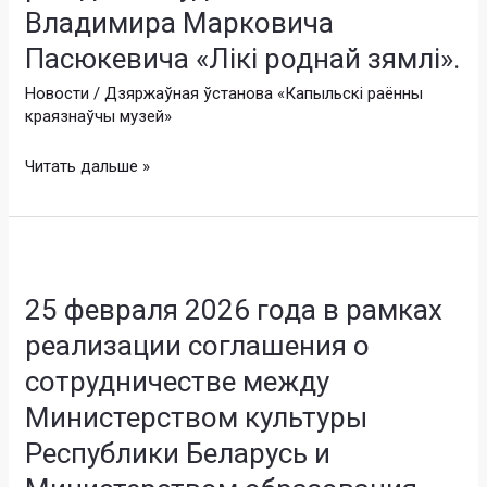
Владимира Марковича
презентация
временной
Пасюкевича «Лікі роднай зямлі».
экспозиции
Новости
/
Дзяржаўная ўстанова «Капыльскі раённы
к
краязнаўчы музей»
95-
летию
Читать дальше »
со
дня
рождения
25
художника
февраля
Владимира
25 февраля 2026 года в рамках
2026
Марковича
года
Пасюкевича
реализации соглашения о
в
«Лікі
сотрудничестве между
рамках
роднай
реализации
Министерством культуры
зямлі».
соглашения
Республики Беларусь и
о