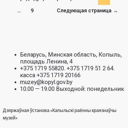
«Чудо
…
9
Следующая страница
→
старинного
самовара».
Беларусь, Минская область, Копыль,
площадь Ленина, 4
+375 1719 55820. +375 1719 51 2 64.
касса +375 1719 20166
muzey@kopyl.gov.by
10.00 — 19.00 Выходной: понедельник
Дзяржаўная ўстанова «Капыльскі раённы краязнаўчы
музей»