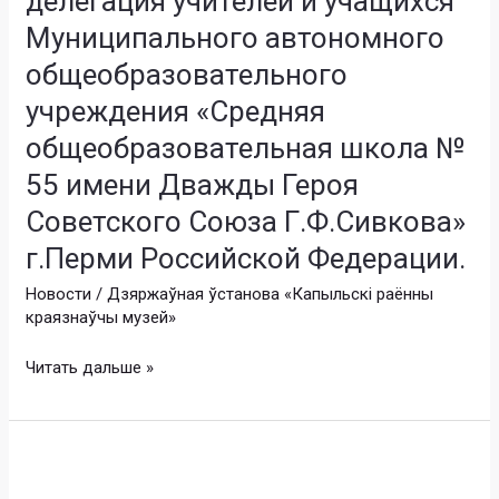
делегация учителей и учащихся
Республики
музея
Муниципального автономного
Беларусь
в
6
общеобразовательного
Минске».
апреля
учреждения «Средняя
2026
общеобразовательная школа №
года
музей
55 имени Дважды Героя
посетила
Советского Союза Г.Ф.Сивкова»
делегация
учителей
г.Перми Российской Федерации.
и
Новости
/
Дзяржаўная ўстанова «Капыльскі раённы
учащихся
краязнаўчы музей»
Муниципального
автономного
Читать дальше »
общеобразовательного
учреждения
«Средняя
31
общеобразовательная
марта
школа