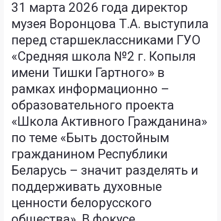
31 марта 2026 года директор
2026
№
года
55
музея Воронцова Т.А. выступила
директор
имени
перед старшеклассниками ГУО
музея
Дважды
Воронцова
«Средняя школа №2 г. Копыля
Героя
Т.А.
Советского
имени Тишки Гартного» в
выступила
Союза
рамках информационно –
перед
Г.Ф.Сивкова»
старшеклассниками
образовательного проекта
г.Перми
ГУО
Российской
«Школа Активного Гражданина»
«Средняя
Федерации.
по теме «Быть достойным
школа
№2
гражданином Республики
г.
Беларусь – значит разделять и
Копыля
имени
поддерживать духовные
Тишки
ценности белорусского
Гартного»
общества». В фокусе
в