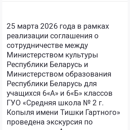
сохранение
воспитанию»
исторической
25
на
правды
марта
базе
и
25 марта 2026 года в рамках
2026
ГУК
памяти
года
реализации соглашения о
«Копыльская
о
в
районная
сотрудничестве между
Великой
рамках
центральная
Отечественной
реализации
Министерством культуры
библиотека
войне,
соглашения
имени
Республики Беларусь и
важность
о
А.
Министерством образования
семейных
сотрудничестве
Астрейко».
ценностей
между
Республики Беларусь для
белорусского
Министерством
учащихся 6«А» и 6«Б» классов
народа.
культуры
ГУО «Средняя школа № 2 г.
Республики
Беларусь
Копыля имени Тишки Гартного»
и
проведена экскурсия по
Министерством
образования