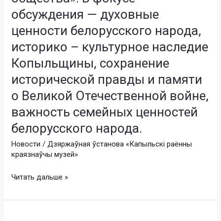
рамках
обсуждения — духовные
информационно
ценности белорусского народа,
–
историко – культурное наследие
образовательного
проекта
Копыльщины, сохранение
«Школа
исторической правды и памяти
Активного
Гражданина»
о Великой Отечественной войне,
по
важность семейных ценностей
теме
белорусского народа.
«Быть
достойным
Новости
/
Дзяржаўная ўстанова «Капыльскі раённы
гражданином
краязнаўчы музей»
Республики
Беларусь
Читать дальше »
–
значит
разделять
26