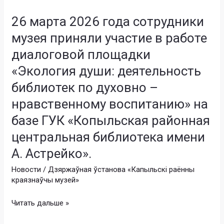
и
марта
поддерживать
26 марта 2026 года сотрудники
2026
духовные
года
музея приняли участие в работе
ценности
сотрудники
белорусского
диалоговой площадки
музея
общества».
приняли
«Экология души: деятельность
В
участие
библиотек по духовно –
фокусе
в
обсуждения
нравственному воспитанию» на
работе
—
диалоговой
базе ГУК «Копыльская районная
духовные
площадки
ценности
центральная библиотека имени
«Экология
белорусского
А. Астрейко».
души:
народа,
деятельность
Новости
/
Дзяржаўная ўстанова «Капыльскі раённы
историко
библиотек
краязнаўчы музей»
–
по
культурное
духовно
Читать дальше »
наследие
–
Копыльщины,
нравственному