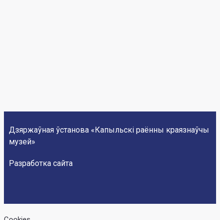
r
a
m
Дзяржаўная ўстанова «Капыльскі раённы краязнаўчы
музей»
Разработка сайта
Cookies