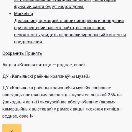
функции сайта будут недоступны.
Marketing
Делясь информацией о своих интересах и поведении
при посещении нашего сайта, вы повышаете
вероятность увидеть персонализированный контент и
предложения.
Сохранить
Принять
Акцыя «Кожная пятніца — роднае, сваё»
ДУ «Капыльскі раённы краязнаўчы музей»
ДУ «Капыльскі раённы краязнаўчы музей» запрашае
наведаць пастаянныя экспазіцыі музея са зніжкай 25% на
ўваходныя квіткі і экскурсійнае абслугоўванне (акрамя
камерцыйных выставак) у рамках акцыі «кожная пятніца —
роднае, сваё !»
×