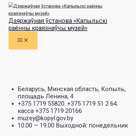
MAIN
Перейти
MENU
к
содержимому
Дзяржаўная ўстанова «Капыльскі
раённы краязнаўчы музей»
Беларусь, Минская область, Копыль,
площадь Ленина, 4
+375 1719 55820. +375 1719 51 2 64.
касса +375 1719 20166
muzey@kopyl.gov.by
10.00 — 19.00 Выходной: понедельник